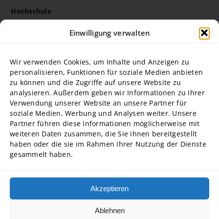
Hochschule
Die Steinbeis Hochschule
Einwilligung verwalten
Philosophie
Forschung
Wir verwenden Cookies, um Inhalte und Anzeigen zu
Struktur und Organe
personalisieren, Funktionen für soziale Medien anbieten
zu können und die Zugriffe auf unsere Website zu
Stellenausschreibungen
analysieren. Außerdem geben wir Informationen zu Ihrer
Diversity Management
Verwendung unserer Website an unsere Partner für
soziale Medien, Werbung und Analysen weiter. Unsere
Partner führen diese Informationen möglicherweise mit
Hochschulpartner
weiteren Daten zusammen, die Sie ihnen bereitgestellt
ADG Business School an der Steinbeis-Hochschule GmbH
haben oder die sie im Rahmen Ihrer Nutzung der Dienste
gesammelt haben.
SBA | Management School der Steinbeis Hochschule
SMT GmbH Steinbeis School of Management and Technology
SREM Steinbeis School für Real Estate and Management gGmbH
Akzeptieren
Steinbeis School of International Business and Entrepreneurship
(SIBE) GmbH
Ablehnen
Steinbeis University – Schools of Next Practices GmbH