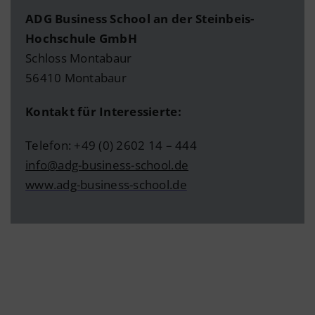
ADG Business School an der Steinbeis-
Hochschule GmbH
Schloss Montabaur
56410 Montabaur
Kontakt für Interessierte:
Telefon: +49 (0) 2602 14 – 444
info@adg-business-school.de
www.adg-business-school.de