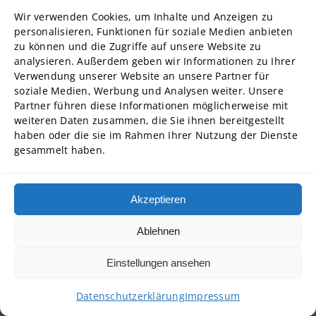
Wir verwenden Cookies, um Inhalte und Anzeigen zu
Rechtsgrundlage
personalisieren, Funktionen für soziale Medien anbieten
Die Verarbeitung erfolgt auf Grundlage von Art. 6
zu können und die Zugriffe auf unsere Website zu
Abs. 1 lit. b DSGVO sowie § 26 Abs. 1 BDSG. Soweit
analysieren. Außerdem geben wir Informationen zu Ihrer
Verwendung unserer Website an unsere Partner für
besondere Kategorien personenbezogener Daten
soziale Medien, Werbung und Analysen weiter. Unsere
verarbeitet werden, erfolgt dies auf Grundlage von
Partner führen diese Informationen möglicherweise mit
Art. 9 Abs. 2 lit. b DSGVO in Verbindung mit § 26
weiteren Daten zusammen, die Sie ihnen bereitgestellt
haben oder die sie im Rahmen Ihrer Nutzung der Dienste
Abs. 3 BDSG.
gesammelt haben.
Campus Web / AcademyFIVE
Akzeptieren
Zweck
Zur Bereitstellung einer geschützten Online-
Ablehnen
Plattform für Studierende werden
Einstellungen ansehen
personenbezogene Daten verarbeitet. Über das
Campus Web können insbesondere
Datenschutzerklärung
Impressum
studienbezogene Informationen wie Studienpläne,