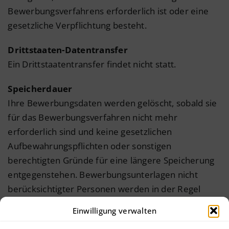
Bewerbungsverfahrens erforderlich ist oder eine
gesetzliche Verpflichtung besteht.
Drittstaaten-Datentransfer
Ein Drittstaatentransfer findet nicht statt.
Speicherdauer
Ihre Bewerbungsdaten werden gelöscht, sobald sie
für das Bewerbungsverfahren nicht mehr
erforderlich sind und keine gesetzlichen
Aufbewahrungspflichten oder sonstigen
berechtigten Gründe für eine längere Speicherung
entgegenstehen. Bewerbungsunterlagen nicht
berücksichtigter Personen werden in der Regel
spätestens sechs Monate nach Abschluss des
Einwilligung verwalten
Bewerbungsverfahrens gelöscht.