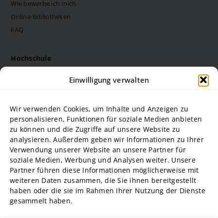
Wie bewerbe ich mich
Online-Bibliotheken
FAQ
Hochschule
Die Steinbeis Hochschule
Einwilligung verwalten
Philosophie
Forschung
Wir verwenden Cookies, um Inhalte und Anzeigen zu
Struktur und Organe
personalisieren, Funktionen für soziale Medien anbieten
zu können und die Zugriffe auf unsere Website zu
Stellenausschreibungen
analysieren. Außerdem geben wir Informationen zu Ihrer
Diversity Management
Verwendung unserer Website an unsere Partner für
soziale Medien, Werbung und Analysen weiter. Unsere
Partner führen diese Informationen möglicherweise mit
Hochschulpartner
weiteren Daten zusammen, die Sie ihnen bereitgestellt
ADG Business School an der Steinbeis-Hochschule GmbH
haben oder die sie im Rahmen Ihrer Nutzung der Dienste
gesammelt haben.
SBA | Management School der Steinbeis Hochschule
SMT GmbH Steinbeis School of Management and Technology