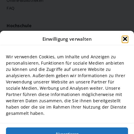
Online-Bibliotheken
FAQ
Hochschule
Die Steinbeis Hochschule
Einwilligung verwalten
Philosophie
Forschung
Wir verwenden Cookies, um Inhalte und Anzeigen zu
Struktur und Organe
personalisieren, Funktionen für soziale Medien anbieten
zu können und die Zugriffe auf unsere Website zu
Stellenausschreibungen
analysieren. Außerdem geben wir Informationen zu Ihrer
Diversity Management
Verwendung unserer Website an unsere Partner für
soziale Medien, Werbung und Analysen weiter. Unsere
Partner führen diese Informationen möglicherweise mit
Hochschulpartner
weiteren Daten zusammen, die Sie ihnen bereitgestellt
ADG Business School an der Steinbeis-Hochschule GmbH
haben oder die sie im Rahmen Ihrer Nutzung der Dienste
gesammelt haben.
SBA | Management School der Steinbeis Hochschule
SMT GmbH Steinbeis School of Management and Technology
SREM Steinbeis School für Real Estate and Management gGmbH