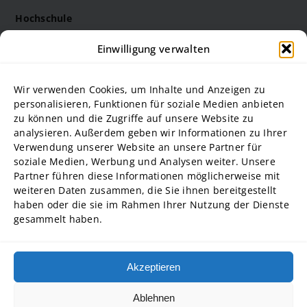
Hochschule
Die Steinbeis Hochschule
Einwilligung verwalten
Philosophie
Forschung
Wir verwenden Cookies, um Inhalte und Anzeigen zu
Struktur und Organe
personalisieren, Funktionen für soziale Medien anbieten
zu können und die Zugriffe auf unsere Website zu
Stellenausschreibungen
analysieren. Außerdem geben wir Informationen zu Ihrer
Diversity Management
Verwendung unserer Website an unsere Partner für
soziale Medien, Werbung und Analysen weiter. Unsere
Partner führen diese Informationen möglicherweise mit
Hochschulpartner
weiteren Daten zusammen, die Sie ihnen bereitgestellt
ADG Business School an der Steinbeis-Hochschule GmbH
haben oder die sie im Rahmen Ihrer Nutzung der Dienste
gesammelt haben.
SBA | Management School der Steinbeis Hochschule
SMT GmbH Steinbeis School of Management and Technology
SREM Steinbeis School für Real Estate and Management gGmbH
Akzeptieren
Steinbeis School of International Business and Entrepreneurship
(SIBE) GmbH
Ablehnen
Steinbeis University – Schools of Next Practices GmbH