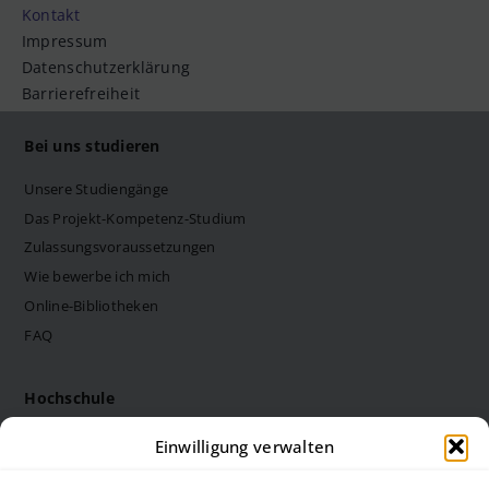
Kontakt
Impressum
Datenschutzerklärung
Barrierefreiheit
Bei uns studieren
Unsere Studiengänge
Das Projekt-Kompetenz-Studium
Zulassungsvoraussetzungen
Wie bewerbe ich mich
Online-Bibliotheken
FAQ
Hochschule
Die Steinbeis Hochschule
Einwilligung verwalten
Philosophie