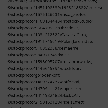
Vitkovska; ©istockphoto/911834392/Kkolosov;
©istockphoto/1451108339/1998218882/andresr;
©istockphoto/1575126031/insta_photos;
©istockphoto/1169134443/Prostock-Studio;
©istockphoto/956479962/Obradovic;
©istockphoto/1034212522/CasarsaGuru;
©istockphoto/1911745019/Pakin Jarerndee;
©istockphoto/910852368/demaerre;
©istockphoto/534971749/kali9;
©istockphoto/1598005707/metamorworks;
©istockphoto/1146645994/stockfour;
©istockphoto/gorodenkoff;
©istockphoto/1469374732/coffeekai;
©istockphoto/1470941421/supersizer;
©istockphoto/1414982482/blackCAT;
©istockphoto/2150163129/PixelsEffect;