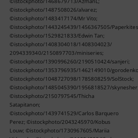
©istockphoto/1468679713/AzmanL;
©istockphoto/1487508026/alvarez;
©istockphoto/1483417174/Mr Vito;
©istockphoto/1443245439/1456367505/Paperkites
©istockphoto/1529821833/Edwin Tan;
©istockphoto/1408304018/1408304023/
2094339340/2150897703/miniseries;
©istockphoto/1390996260/2190510424/sanjeri;
©istockphoto/1353796935/1462149010/gorodenko
©istockphoto/1048727098/1785808259/SolStock;
©istockphoto/1485045390/1956818527/skynesher
©istockphoto/2150797545/Thicha
Satapitanon;
©istockphoto/1439741529/Carlos Barquero
Perez; ©istockphoto/2043245970/Kobus
Louw; ©istockphoto/1730967605/Mariia