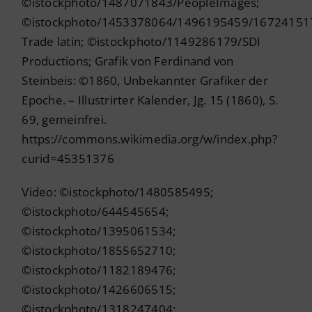
©istockphoto/1487071843/PeopleImages;
©istockphoto/1453378064/1496195459/16724151
Trade latin; ©istockphoto/1149286179/SDI
Productions; Grafik von Ferdinand von
Steinbeis: ©1860, Unbekannter Grafiker der
Epoche. – Illustrirter Kalender, Jg. 15 (1860), S.
69, gemeinfrei.
https://commons.wikimedia.org/w/index.php?
curid=45351376
Video: ©istockphoto/1480585495;
©istockphoto/644545654;
©istockphoto/1395061534;
©istockphoto/1855652710;
©istockphoto/1182189476;
©istockphoto/1426606515;
©istockphoto/1318247404;