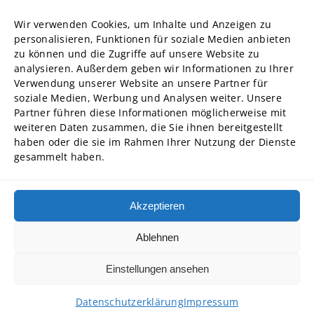
Forschung
Wir verwenden Cookies, um Inhalte und Anzeigen zu
Struktur und Organe
personalisieren, Funktionen für soziale Medien anbieten
zu können und die Zugriffe auf unsere Website zu
Stellenausschreibungen
analysieren. Außerdem geben wir Informationen zu Ihrer
Diversity Management
Verwendung unserer Website an unsere Partner für
soziale Medien, Werbung und Analysen weiter. Unsere
Partner führen diese Informationen möglicherweise mit
Hochschulpartner
weiteren Daten zusammen, die Sie ihnen bereitgestellt
ADG Business School an der Steinbeis-Hochschule GmbH
haben oder die sie im Rahmen Ihrer Nutzung der Dienste
gesammelt haben.
SBA | Management School der Steinbeis Hochschule
SMT GmbH Steinbeis School of Management and Technology
SREM Steinbeis School für Real Estate and Management gGmbH
Akzeptieren
Steinbeis School of International Business and Entrepreneurship
(SIBE) GmbH
Ablehnen
Steinbeis University – Schools of Next Practices GmbH
Einstellungen ansehen
Copyright © 2026 • Steinbeis Hochschule
Datenschutzerklärung
Impressum