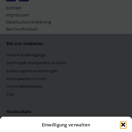
Kontakt
Impressum
Datenschutzerklärung
Barrierefreiheit
Bei uns studieren
Unsere Studiengänge
Das Projekt-Kompetenz-Studium
Zulassungsvoraussetzungen
Wie bewerbe ich mich
Online-Bibliotheken
FAQ
Hochschule
Die Steinbeis Hochschule
Einwilligung verwalten
Philosophie