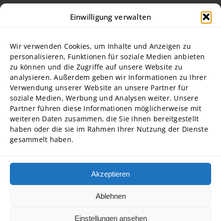
Die Steinbeis Hochschule
Einwilligung verwalten
Philosophie
Forschung
Wir verwenden Cookies, um Inhalte und Anzeigen zu
Struktur und Organe
personalisieren, Funktionen für soziale Medien anbieten
zu können und die Zugriffe auf unsere Website zu
Stellenausschreibungen
analysieren. Außerdem geben wir Informationen zu Ihrer
Diversity Management
Verwendung unserer Website an unsere Partner für
soziale Medien, Werbung und Analysen weiter. Unsere
Partner führen diese Informationen möglicherweise mit
Hochschulpartner
weiteren Daten zusammen, die Sie ihnen bereitgestellt
ADG Business School an der Steinbeis-Hochschule GmbH
haben oder die sie im Rahmen Ihrer Nutzung der Dienste
gesammelt haben.
SBA | Management School der Steinbeis Hochschule
SMT GmbH Steinbeis School of Management and Technology
SREM Steinbeis School für Real Estate and Management gGmbH
Akzeptieren
Steinbeis School of International Business and Entrepreneurship
(SIBE) GmbH
Ablehnen
Steinbeis University – Schools of Next Practices GmbH
Einstellungen ansehen