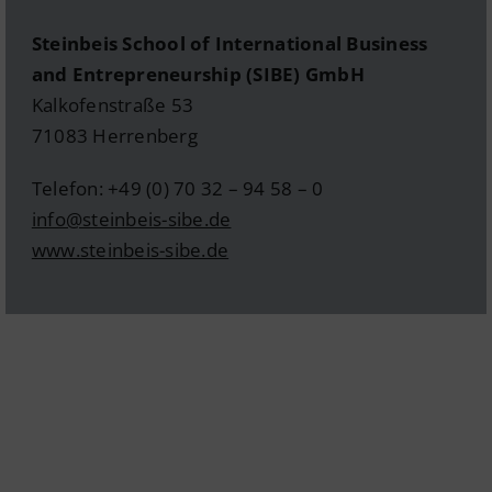
Steinbeis School of International Business
and Entrepreneurship (SIBE) GmbH
Kalkofenstraße 53
71083 Herrenberg
Telefon: +49 (0) 70 32 – 94 58 – 0
info@steinbeis-sibe.de
www.steinbeis-sibe.de