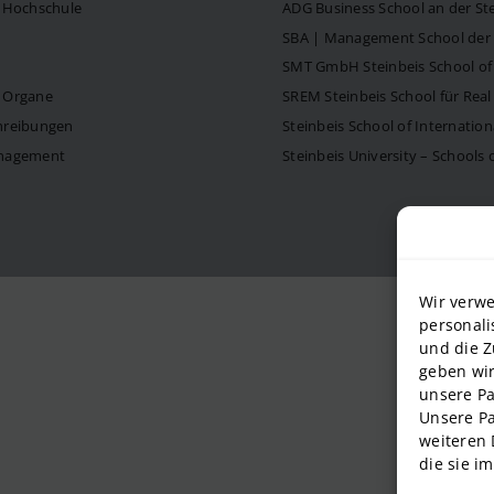
s Hochschule
ADG Business School an der S
SBA | Management School der 
SMT GmbH Steinbeis School o
d Organe
SREM Steinbeis School für Re
hreibungen
Steinbeis School of Internati
anagement
Steinbeis University – Schools
Wir verwe
personali
und die Z
geben wir
unsere Pa
Unsere Pa
weiteren 
die sie i