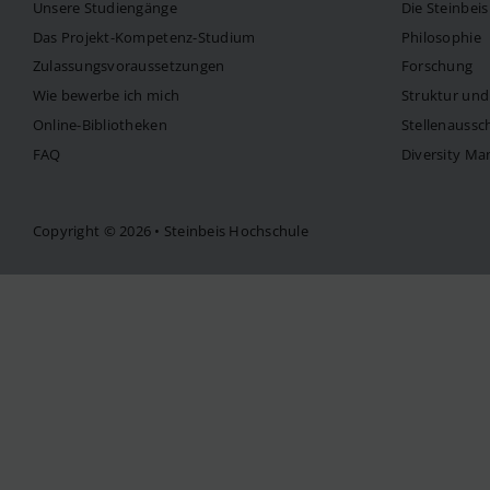
Unsere Studiengänge
Die Steinbei
Das Projekt-Kompetenz-Studium
Philosophie
Zulassungsvoraussetzungen
Forschung
Wie bewerbe ich mich
Struktur un
Online-Bibliotheken
Stellenaussc
FAQ
Diversity M
Copyright © 2026 • Steinbeis Hochschule