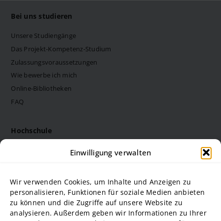
Datenschutzerklärung
Bei uns studieren
Barrierefreiheit
Unsere Studiengänge
Das Projekt-Kompetenz-Studium
Zulassungsvoraussetzungen
Deutsch
Wie bewerbe ich mich
Online-Bibliotheken
FAQ
Hochschule
Die Steinbeis Hochschule
Einwilligung verwalten
Philosophie
Forschung
Wir verwenden Cookies, um Inhalte und Anzeigen zu
Struktur und Organe
personalisieren, Funktionen für soziale Medien anbieten
zu können und die Zugriffe auf unsere Website zu
Stellenausschreibungen
analysieren. Außerdem geben wir Informationen zu Ihrer
Diversity Management