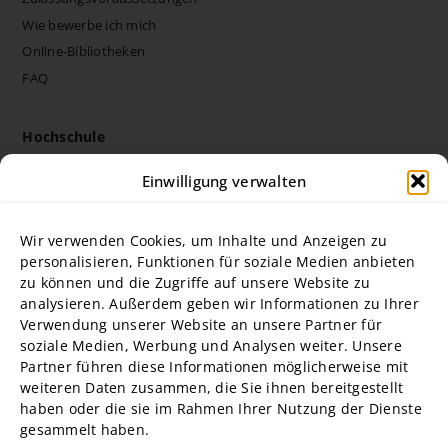
Wie bewerbe ich mich
Online-Bibliotheken
FAQ
Hochschule
Die Steinbeis Hochschule
Einwilligung verwalten
Philosophie
Forschung
Wir verwenden Cookies, um Inhalte und Anzeigen zu
Struktur und Organe
personalisieren, Funktionen für soziale Medien anbieten
zu können und die Zugriffe auf unsere Website zu
Stellenausschreibungen
analysieren. Außerdem geben wir Informationen zu Ihrer
Diversity Management
Verwendung unserer Website an unsere Partner für
soziale Medien, Werbung und Analysen weiter. Unsere
Partner führen diese Informationen möglicherweise mit
Hochschulpartner
weiteren Daten zusammen, die Sie ihnen bereitgestellt
ADG Business School an der Steinbeis-Hochschule GmbH
haben oder die sie im Rahmen Ihrer Nutzung der Dienste
gesammelt haben.
SBA | Management School der Steinbeis Hochschule