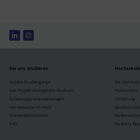
Bei uns studieren
Hochschul
Unsere Studiengänge
Die Steinbei
Das Projekt-Kompetenz-Studium
Philosophie
Zulassungsvoraussetzungen
Forschung
Wie bewerbe ich mich
Struktur un
Online-Bibliotheken
Stellenaussc
FAQ
Diversity M