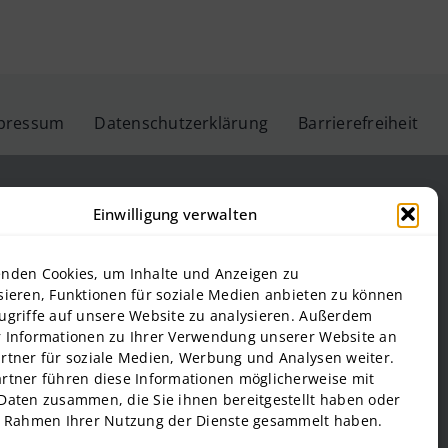
pressum
Datenschutzerklärung
Barrierefreiheit
Einwilligung verwalten
teinbeis-Hochschule GmbH
nden Cookies, um Inhalte und Anzeigen zu
Steinbeis Hochschule
sieren, Funktionen für soziale Medien anbieten zu können
ugriffe auf unsere Website zu analysieren. Außerdem
f Management and Technology
 Informationen zu Ihrer Verwendung unserer Website an
al Estate and Management gGmbH
rtner für soziale Medien, Werbung und Analysen weiter.
onal Business and Entrepreneurship (SIBE) GmbH
rtner führen diese Informationen möglicherweise mit
 of Next Practices GmbH
Daten zusammen, die Sie ihnen bereitgestellt haben oder
m Rahmen Ihrer Nutzung der Dienste gesammelt haben.