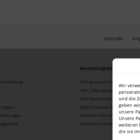
Kontakt
Im
e
Hochschulpartner
s Hochschule
ADG Business School an der S
Wir verwe
SBA | Management School der 
personali
und die Z
SMT GmbH Steinbeis School o
geben wir
d Organe
SREM Steinbeis School für Re
unsere Pa
hreibungen
Steinbeis School of Internati
Unsere Pa
anagement
Steinbeis University – Schools
weiteren 
die sie i