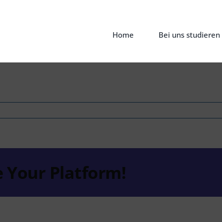
Home
Bei uns studieren
nal
nt
e Your Platform!