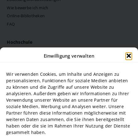
Wie bewerbe ich mich
Online-Bibliotheken
FAQ
Hochschule
Die Steinbeis Hochschule
Einwilligung verwalten
Philosophie
Forschung
Wir verwenden Cookies, um Inhalte und Anzeigen zu
Struktur und Organe
personalisieren, Funktionen für soziale Medien anbieten
zu können und die Zugriffe auf unsere Website zu
Stellenausschreibungen
analysieren. Außerdem geben wir Informationen zu Ihrer
Diversity Management
Verwendung unserer Website an unsere Partner für
soziale Medien, Werbung und Analysen weiter. Unsere
Partner führen diese Informationen möglicherweise mit
Hochschulpartner
weiteren Daten zusammen, die Sie ihnen bereitgestellt
ADG Business School an der Steinbeis-Hochschule GmbH
haben oder die sie im Rahmen Ihrer Nutzung der Dienste
gesammelt haben.
SBA | Management School der Steinbeis Hochschule