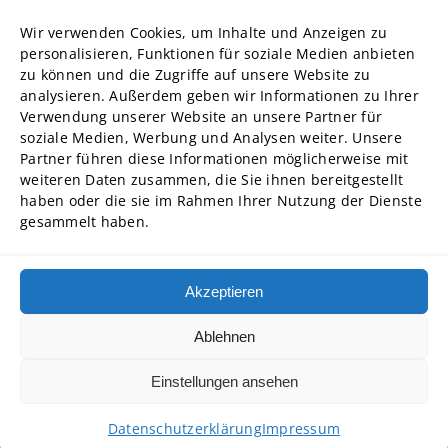
Forschung
Wir verwenden Cookies, um Inhalte und Anzeigen zu
Struktur und Organe
personalisieren, Funktionen für soziale Medien anbieten
zu können und die Zugriffe auf unsere Website zu
Stellenausschreibungen
analysieren. Außerdem geben wir Informationen zu Ihrer
Diversity Management
Verwendung unserer Website an unsere Partner für
soziale Medien, Werbung und Analysen weiter. Unsere
Partner führen diese Informationen möglicherweise mit
Hochschulpartner
weiteren Daten zusammen, die Sie ihnen bereitgestellt
ADG Business School an der Steinbeis-Hochschule GmbH
haben oder die sie im Rahmen Ihrer Nutzung der Dienste
gesammelt haben.
SBA | Management School der Steinbeis Hochschule
SMT GmbH Steinbeis School of Management and Technology
SREM Steinbeis School für Real Estate and Management gGmbH
Akzeptieren
Steinbeis School of International Business and Entrepreneurship
(SIBE) GmbH
Ablehnen
Steinbeis University – Schools of Next Practices GmbH
Einstellungen ansehen
Copyright © 2026 • Steinbeis Hochschule
Datenschutzerklärung
Impressum