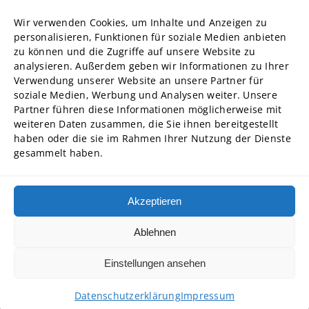
Forschung
Wir verwenden Cookies, um Inhalte und Anzeigen zu
Struktur und Organe
personalisieren, Funktionen für soziale Medien anbieten
zu können und die Zugriffe auf unsere Website zu
Stellenausschreibungen
analysieren. Außerdem geben wir Informationen zu Ihrer
Diversity Management
Verwendung unserer Website an unsere Partner für
soziale Medien, Werbung und Analysen weiter. Unsere
Partner führen diese Informationen möglicherweise mit
Hochschulpartner
weiteren Daten zusammen, die Sie ihnen bereitgestellt
ADG Business School an der Steinbeis-Hochschule GmbH
haben oder die sie im Rahmen Ihrer Nutzung der Dienste
gesammelt haben.
SBA | Management School der Steinbeis Hochschule
SMT GmbH Steinbeis School of Management and Technology
SREM Steinbeis School für Real Estate and Management gGmbH
Akzeptieren
Steinbeis School of International Business and Entrepreneurship
(SIBE) GmbH
Ablehnen
Steinbeis University – Schools of Next Practices GmbH
Einstellungen ansehen
Copyright © 2026 • Steinbeis Hochschule
Datenschutzerklärung
Impressum