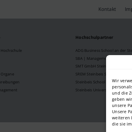
Kontakt
Im
e
Hochschulpartner
s Hochschule
ADG Business School an der S
SBA | Management School der 
SMT GmbH Steinbeis School o
d Organe
SREM Steinbeis School für Re
Wir verwe
hreibungen
Steinbeis School of Internati
personali
anagement
Steinbeis University – Schools
und die Z
geben wir
unsere Pa
Unsere Pa
weiteren 
die sie i