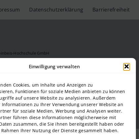
pressum
Datenschutzerklärung
Barrierefreiheit
teinbeis-Hochschule GmbH
Steinbeis Hochschule
Einwilligung verwalten
f Management and Technology
al Estate and Management gGmbH
nden Cookies, um Inhalte und Anzeigen zu
onal Business and Entrepreneurship (SIBE) GmbH
sieren, Funktionen für soziale Medien anbieten zu können
 of Next Practices GmbH
ugriffe auf unsere Website zu analysieren. Außerdem
 Informationen zu Ihrer Verwendung unserer Website an
rtner für soziale Medien, Werbung und Analysen weiter.
rtner führen diese Informationen möglicherweise mit
Daten zusammen, die Sie ihnen bereitgestellt haben oder
m Rahmen Ihrer Nutzung der Dienste gesammelt haben.