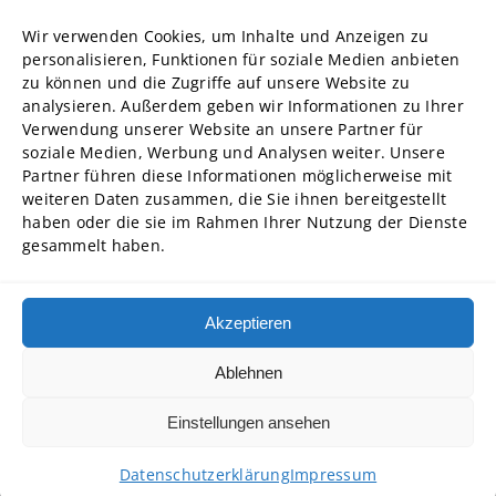
Forschung
Wir verwenden Cookies, um Inhalte und Anzeigen zu
Struktur und Organe
personalisieren, Funktionen für soziale Medien anbieten
zu können und die Zugriffe auf unsere Website zu
Stellenausschreibungen
analysieren. Außerdem geben wir Informationen zu Ihrer
Diversity Management
Verwendung unserer Website an unsere Partner für
soziale Medien, Werbung und Analysen weiter. Unsere
Partner führen diese Informationen möglicherweise mit
Hochschulpartner
weiteren Daten zusammen, die Sie ihnen bereitgestellt
ADG Business School an der Steinbeis-Hochschule GmbH
haben oder die sie im Rahmen Ihrer Nutzung der Dienste
gesammelt haben.
SBA | Management School der Steinbeis Hochschule
SMT GmbH Steinbeis School of Management and Technology
SREM Steinbeis School für Real Estate and Management gGmbH
Akzeptieren
Steinbeis School of International Business and Entrepreneurship
(SIBE) GmbH
Ablehnen
Steinbeis University – Schools of Next Practices GmbH
Einstellungen ansehen
Copyright © 2026 • Steinbeis Hochschule
Datenschutzerklärung
Impressum