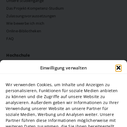
Datenschutzerklärung
Unsere Studiengänge
Das Projekt-Kompetenz-Studium
Zulassungsvoraussetzungen
Barrierefreiheit
Wie bewerbe ich mich
Online-Bibliotheken
Deutsch
FAQ
Hochschule
Die Steinbeis Hochschule
Einwilligung verwalten
Philosophie
Forschung
Wir verwenden Cookies, um Inhalte und Anzeigen zu
Struktur und Organe
personalisieren, Funktionen für soziale Medien anbieten
zu können und die Zugriffe auf unsere Website zu
Stellenausschreibungen
analysieren. Außerdem geben wir Informationen zu Ihrer
Diversity Management
Verwendung unserer Website an unsere Partner für
soziale Medien, Werbung und Analysen weiter. Unsere
Partner führen diese Informationen möglicherweise mit
Hochschulpartner
weiteren Daten zusammen, die Sie ihnen bereitgestellt