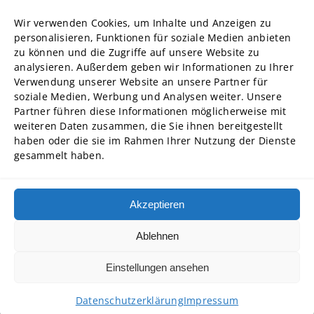
Forschung
Wir verwenden Cookies, um Inhalte und Anzeigen zu
Struktur und Organe
personalisieren, Funktionen für soziale Medien anbieten
zu können und die Zugriffe auf unsere Website zu
Stellenausschreibungen
analysieren. Außerdem geben wir Informationen zu Ihrer
Diversity Management
Verwendung unserer Website an unsere Partner für
soziale Medien, Werbung und Analysen weiter. Unsere
Partner führen diese Informationen möglicherweise mit
Hochschulpartner
weiteren Daten zusammen, die Sie ihnen bereitgestellt
ADG Business School an der Steinbeis-Hochschule GmbH
haben oder die sie im Rahmen Ihrer Nutzung der Dienste
gesammelt haben.
SBA | Management School der Steinbeis Hochschule
SMT GmbH Steinbeis School of Management and Technology
SREM Steinbeis School für Real Estate and Management gGmbH
Akzeptieren
Steinbeis School of International Business and Entrepreneurship
(SIBE) GmbH
Ablehnen
Steinbeis University – Schools of Next Practices GmbH
Einstellungen ansehen
Copyright © 2026 • Steinbeis Hochschule
Datenschutzerklärung
Impressum