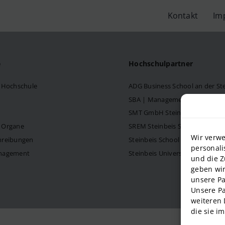
Kontakt
Im
e
Hochschulpartner
s Hochschule
ADG Business School an der S
SBA | Management School der 
SMT GmbH Steinbeis School o
d Organe
SREM Steinbeis School für Re
Wir verwe
hreibungen
Steinbeis School of Internati
personali
anagement
Steinbeis University – Schools
und die Z
geben wir
unsere Pa
Unsere Pa
weiteren 
die sie i