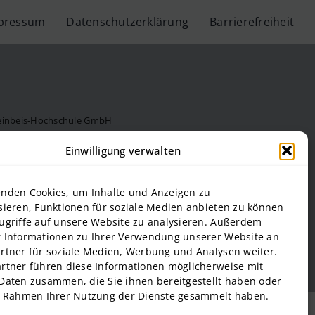
pressum
Datenschutzerklärung
Barrierefreiheit
teinbeis-Hochschule GmbH
Steinbeis Hochschule
Einwilligung verwalten
f Management and Technology
al Estate and Management gGmbH
nden Cookies, um Inhalte und Anzeigen zu
onal Business and Entrepreneurship (SIBE) GmbH
sieren, Funktionen für soziale Medien anbieten zu können
 of Next Practices GmbH
ugriffe auf unsere Website zu analysieren. Außerdem
 Informationen zu Ihrer Verwendung unserer Website an
rtner für soziale Medien, Werbung und Analysen weiter.
rtner führen diese Informationen möglicherweise mit
Daten zusammen, die Sie ihnen bereitgestellt haben oder
m Rahmen Ihrer Nutzung der Dienste gesammelt haben.