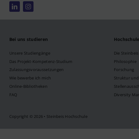
Bei uns studieren
Hochschul
Unsere Studiengänge
Die Steinbei
Das Projekt-Kompetenz-Studium
Philosophie
Zulassungsvoraussetzungen
Forschung
Wie bewerbe ich mich
Struktur un
Online-Bibliotheken
Stellenaussc
FAQ
Diversity M
Copyright © 2026 • Steinbeis Hochschule