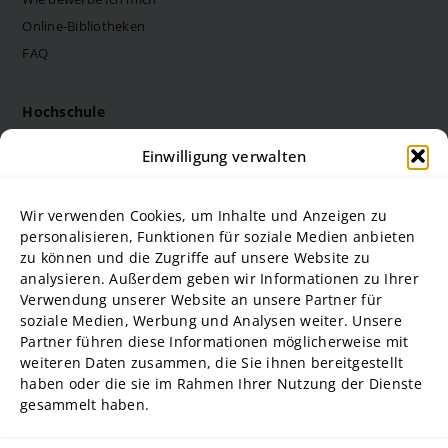
Online-Bibliotheken
FAQ
Hochschule
Die Steinbeis Hochschule
Einwilligung verwalten
Philosophie
Forschung
Wir verwenden Cookies, um Inhalte und Anzeigen zu
Struktur und Organe
personalisieren, Funktionen für soziale Medien anbieten
zu können und die Zugriffe auf unsere Website zu
Stellenausschreibungen
analysieren. Außerdem geben wir Informationen zu Ihrer
Diversity Management
Verwendung unserer Website an unsere Partner für
soziale Medien, Werbung und Analysen weiter. Unsere
Partner führen diese Informationen möglicherweise mit
Hochschulpartner
weiteren Daten zusammen, die Sie ihnen bereitgestellt
ADG Business School an der Steinbeis-Hochschule GmbH
haben oder die sie im Rahmen Ihrer Nutzung der Dienste
gesammelt haben.
SBA | Management School der Steinbeis Hochschule
SMT GmbH Steinbeis School of Management and Technology