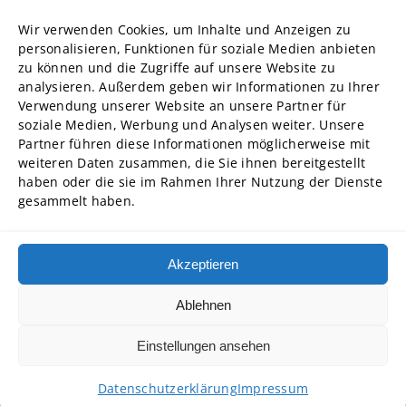
Forschung
Wir verwenden Cookies, um Inhalte und Anzeigen zu
Struktur und Organe
personalisieren, Funktionen für soziale Medien anbieten
zu können und die Zugriffe auf unsere Website zu
Stellenausschreibungen
analysieren. Außerdem geben wir Informationen zu Ihrer
Diversity Management
Verwendung unserer Website an unsere Partner für
soziale Medien, Werbung und Analysen weiter. Unsere
Partner führen diese Informationen möglicherweise mit
Hochschulpartner
weiteren Daten zusammen, die Sie ihnen bereitgestellt
ADG Business School an der Steinbeis-Hochschule GmbH
haben oder die sie im Rahmen Ihrer Nutzung der Dienste
gesammelt haben.
SBA | Management School der Steinbeis Hochschule
SMT GmbH Steinbeis School of Management and Technology
SREM Steinbeis School für Real Estate and Management gGmbH
Akzeptieren
Steinbeis School of International Business and Entrepreneurship
(SIBE) GmbH
Ablehnen
Steinbeis University – Schools of Next Practices GmbH
Einstellungen ansehen
Copyright © 2026 • Steinbeis Hochschule
Datenschutzerklärung
Impressum