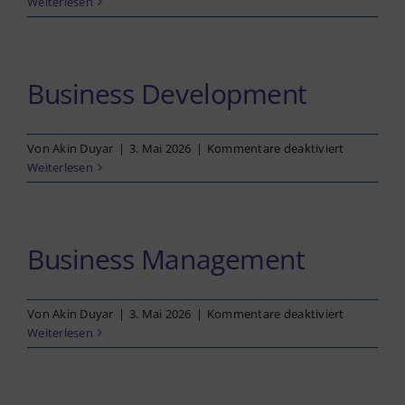
Datenschutzerklärung
Business
Weiterlesen
Engineerin
Barrierefreiheit
Business Development
Deutsch
für
Von
Akin Duyar
|
3. Mai 2026
|
Kommentare deaktiviert
Business
Weiterlesen
Developm
Business Management
für
Von
Akin Duyar
|
3. Mai 2026
|
Kommentare deaktiviert
Business
Weiterlesen
Manageme