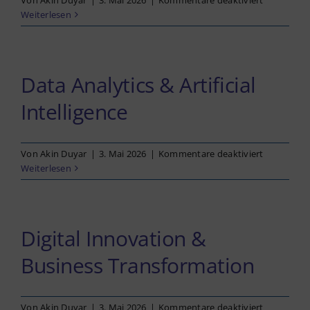
Von
Akin Duyar
|
3. Mai 2026
|
Kommentare deaktiviert
Business
Weiterlesen
Manageme
Data Analytics & Artificial
Intelligence
für
Von
Akin Duyar
|
3. Mai 2026
|
Kommentare deaktiviert
Data
Weiterlesen
Analytics
&
Artificial
Intelligenc
Digital Innovation &
Business Transformation
für
Von
Akin Duyar
|
3. Mai 2026
|
Kommentare deaktiviert