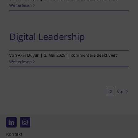
Digital
Weiterlesen
Innovatio
&
Business
Transform
Digital Leadership
für
Von
Akin Duyar
|
3. Mai 2026
|
Kommentare deaktiviert
Digital
Weiterlesen
Leadershi
1
2
Vor
Kontakt