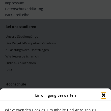
Impressum
Datenschutzerklärung
Barrierefreiheit
Bei uns studieren
Unsere Studiengänge
Das Projekt-Kompetenz-Studium
Zulassungsvoraussetzungen
Wie bewerbe ich mich
Online-Bibliotheken
FAQ
Hochschule
Die Steinbeis Hochschule
Einwilligung verwalten
Philosophie
Forschung
Wir verwenden Cookies, um Inhalte und Anzeigen zu