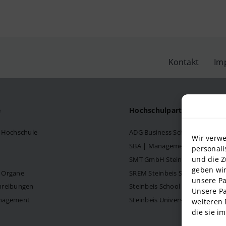
Kontakt
Im
e
Hochschulpartner
s Hochschule
ADG Business School an der S
Wir verwe
SBA | Management School der 
personali
und die Z
SMT GmbH Steinbeis School o
geben wir
d Organe
SREM Steinbeis School für Re
unsere Pa
hreibungen
Steinbeis School of Internati
Unsere Pa
anagement
Steinbeis University – Schools
weiteren 
die sie i