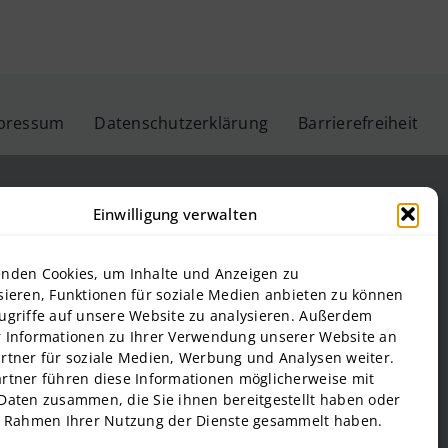
pressum
Datenschutzerklärung
Barrierefreiheit
Einwilligung verwalten
teinbeis-Hochschule GmbH
nden Cookies, um Inhalte und Anzeigen zu
Steinbeis Hochschule
sieren, Funktionen für soziale Medien anbieten zu können
ugriffe auf unsere Website zu analysieren. Außerdem
f Management and Technology
 Informationen zu Ihrer Verwendung unserer Website an
al Estate and Management gGmbH
rtner für soziale Medien, Werbung und Analysen weiter.
onal Business and Entrepreneurship (SIBE) GmbH
rtner führen diese Informationen möglicherweise mit
 of Next Practices GmbH
Daten zusammen, die Sie ihnen bereitgestellt haben oder
m Rahmen Ihrer Nutzung der Dienste gesammelt haben.