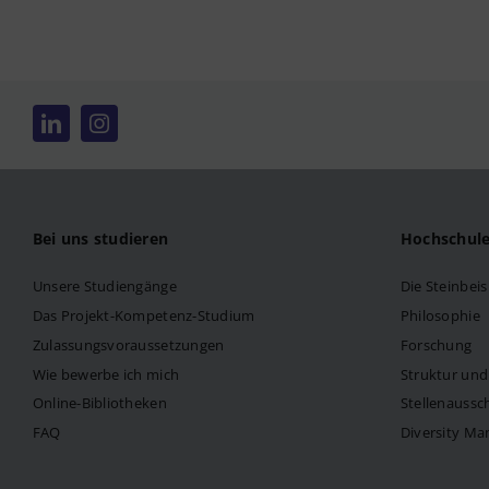
Bei uns studieren
Hochschul
Unsere Studiengänge
Die Steinbei
Das Projekt-Kompetenz-Studium
Philosophie
Zulassungsvoraussetzungen
Forschung
Wie bewerbe ich mich
Struktur un
Online-Bibliotheken
Stellenaussc
FAQ
Diversity M