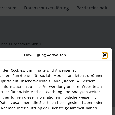
pressum
Datenschutzerklärung
Barrierefreiheit
teinbeis-Hochschule GmbH
Steinbeis Hochschule
Einwilligung verwalten
f Management and Technology
al Estate and Management gGmbH
nden Cookies, um Inhalte und Anzeigen zu
onal Business and Entrepreneurship (SIBE) GmbH
sieren, Funktionen für soziale Medien anbieten zu können
 of Next Practices GmbH
ugriffe auf unsere Website zu analysieren. Außerdem
 Informationen zu Ihrer Verwendung unserer Website an
rtner für soziale Medien, Werbung und Analysen weiter.
rtner führen diese Informationen möglicherweise mit
Daten zusammen, die Sie ihnen bereitgestellt haben oder
m Rahmen Ihrer Nutzung der Dienste gesammelt haben.