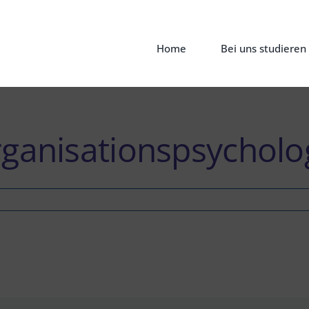
Home
Bei uns studieren
rganisationspsycholo
-
onspsychologie