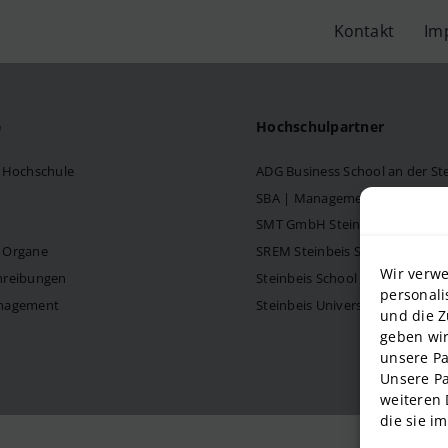
Kontakt
Im
e
Hochschulpartner
s Hochschule
ADG Business School an der S
SBA | Management School der 
SMT GmbH Steinbeis School o
d Organe
SREM Steinbeis School für Re
Wir verwe
hreibungen
Steinbeis School of Internati
personali
anagement
Steinbeis University – Schools
und die Z
geben wir
unsere Pa
Unsere Pa
weiteren 
die sie i