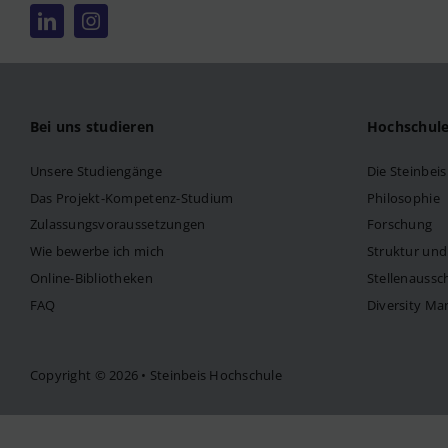
Bei uns studieren
Hochschul
Unsere Studiengänge
Die Steinbei
Das Projekt-Kompetenz-Studium
Philosophie
Zulassungsvoraussetzungen
Forschung
Wie bewerbe ich mich
Struktur un
Online-Bibliotheken
Stellenaussc
FAQ
Diversity M
Copyright © 2026 • Steinbeis Hochschule